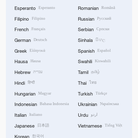
Esperanto
Română
Esperanto
Romanian
Filipino
Русский
Filipino
Russian
Français
Српски
French
Serbian
Deutsch
සිංහල
German
Sinhala
Ελληνικά
Español
Greek
Spanish
Hausa
Kiswahili
Hausa
Swahili
עברית
தமிழ்
Hebrew
Tamil
हिन्दी
ไทย
Hindi
Thai
Magyar
Türkçe
Hungarian
Turkish
Bahasa Indonesia
Українська
Indonesian
Ukrainian
Italiano
اردو
Italian
Urdu
日本語
Tiếng Việt
Japanese
Vietnamese
한국어
Korean