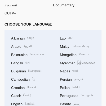
Русский
Documentary
CCTV+
CHOOSE YOUR LANGUAGE
Shqip
ລາວ
Albanian
Lao
العربية
Bahasa Melayu
Arabic
Malay
Беларуская
Монгол
Belarusian
Mongolian
বাংলা
မြန်မာဘာသာ
Bengali
Myanmar
Български
नेपाली
Bulgarian
Nepali
ខ្មែរ
فارسی
Cambodian
Persian
Hrvatski
Polski
Croatian
Polish
Český
Português
Czech
Portuguese
English
پښتو
English
Pashto