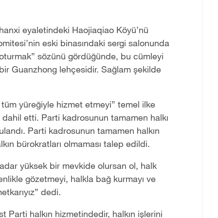
Shanxi eyaletindeki Haojiaqiao Köyü’nü
omitesi’nin eski binasındaki sergi salonunda
e oturmak” sözünü gördüğünde, bu cümleyi
 bir Guanzhong lehçesidir. Sağlam şekilde
tüm yüreğiyle hizmet etmeyi” temel ilke
e dahil etti. Parti kadrosunun tamamen halkı
rgulandı. Parti kadrosunun tamamen halkın
lkın bürokratları olmaması talep edildi.
adar yüksek bir mevkide olursan ol, halk
çtenlikle gözetmeyi, halkla bağ kurmayı ve
etkarıyız” dedi.
 Parti halkın hizmetindedir, halkın işlerini