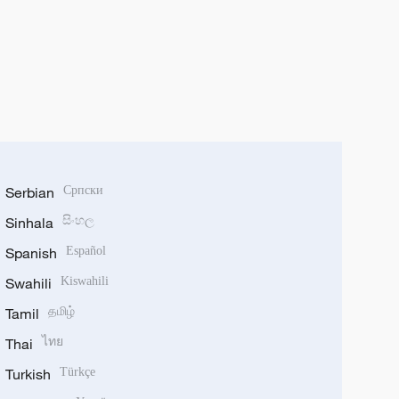
Serbian
Српски
Sinhala
සිංහල
Spanish
Español
Swahili
Kiswahili
Tamil
தமிழ்
Thai
ไทย
Turkish
Türkçe