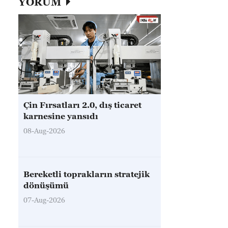
YORUM
Çin Fırsatları 2.0, dış ticaret
karnesine yansıdı
08-Aug-2026
Bereketli toprakların stratejik
dönüşümü
07-Aug-2026