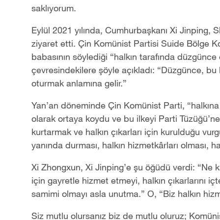
saklıyorum.
Eylül 2021 yılında, Cumhurbaşkanı Xi Jinping, 
ziyaret etti. Çin Komünist Partisi Suide Bölge K
babasının söylediği “halkın tarafında düzgünc
çevresindekilere şöyle açıkladı: “Düzgünce, bu
oturmak anlamına gelir.”
Yan’an döneminde Çin Komünist Parti, “halkına 
olarak ortaya koydu ve bu ilkeyi Parti Tüzüğü’n
kurtarmak ve halkın çıkarları için kurulduğu vu
yanında durması, halkın hizmetkârları olması, ha
Xi Zhongxun, Xi Jinping’e şu öğüdü verdi: “Ne k
için gayretle hizmet etmeyi, halkın çıkarlarını i
samimi olmayı asla unutma.” O, “Biz halkın hizm
Siz mutlu olursanız biz de mutlu oluruz; Komünist