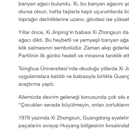
banyan ağacı bulundu. Xi, bu banyan ağacını şö
olursa olsun, hatta taşlarla kaplı uçurumlarda bile
toprağın derinliklerine uzanır, gövdesi ise yükse
Yıllar önce, Xi Jinping'in babası Xi Zhongxun 
ağacı dikti. Bu heybetli ve yemyeşil banyan ağ
kök salmasının sembolüdür. Zaman akıp giderke
Partilinin ilk günkü hedefi ve mirasına tanıklık ett
Tsinghua Üniversitesi’nde okuduğu yıllarda Xi Ji
uygulamalara katıldı ve babasıyla birlikte Guang
araştırma yaptı.
Ailemizde devrim geleneği konusunda çok sıkı e
“Çocukları serada büyütmeyin, onları zorlukları
1978 yazında Xi Zhongxun, Guangdong eyaletind
paçalarını sıvayıp Huiyang bölgesinin kırsalınd