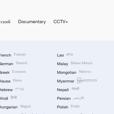
сский
Documentary
CCTV+
French
Français
Lao
ລາວ
German
Deutsch
Malay
Bahasa Melayu
Greek
Ελληνικά
Mongolian
Монгол
Hausa
Hausa
Myanmar
မြန်မာဘာသာ
Hebrew
עברית
Nepali
नेपाली
Hindi
हिन्दी
Persian
فارسی
Hungarian
Magyar
Polish
Polski