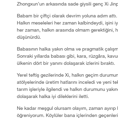
Zhongxun’un arkasında sade giysili genç Xi Jin
Babam bir çiftçi olarak devrim yoluna adım attı.
Halkın meseleleri her zaman kalbindeydi, işin
her zaman, halkın arasında olmam gerektiğini,
düşünürdü.
Babasının halka yakın olma ve pragmatik çalışma 
Sonraki yıllarda babası gibi, kara, rüzgâra, ka
ülkenin dört bir yanını dolaşarak izlerini bıraktı.
Yerel teftiş gezilerinde Xi, halkın geçim durumun
atölyelerinde üretim hatlarını inceledi ve yeni te
tarım işleriyle ilgilendi ve halkın durumunu yakı
dolaşarak halka iyi dileklerini iletti.
Ne kadar meşgul olursam olayım, zaman ayırıp kö
öğreniyorum. Köylüler bana içlerinden geçenleri