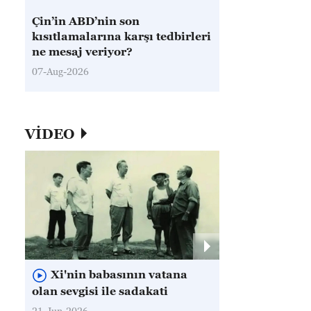
Çin’in ABD’nin son
kısıtlamalarına karşı tedbirleri
ne mesaj veriyor?
07-Aug-2026
VİDEO
Xi'nin babasının vatana
olan sevgisi ile sadakati
21-Jun-2026