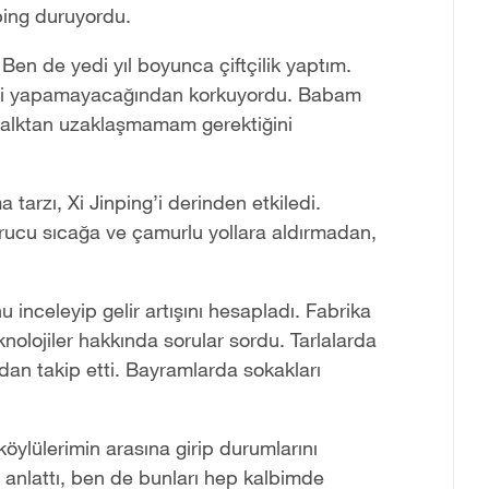
ping duruyordu.
 Ben de yedi yıl boyunca çiftçilik yaptım.
i iyi yapamayacağından korkuyordu. Babam
 halktan uzaklaşmamam gerektiğini
tarzı, Xi Jinping’i derinden etkiledi.
vurucu sıcağa ve çamurlu yollara aldırmadan,
u inceleyip gelir artışını hesapladı. Fabrika
knolojiler hakkında sorular sordu. Tarlalarda
ndan takip etti. Bayramlarda sokakları
ylülerimin arasına girip durumlarını
 anlattı, ben de bunları hep kalbimde