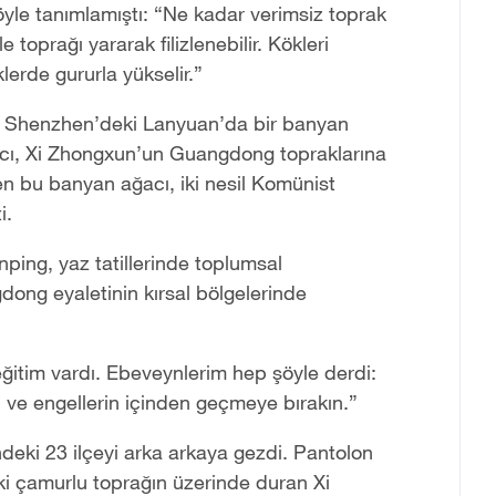
yle tanımlamıştı: “Ne kadar verimsiz toprak
 toprağı yararak filizlenebilir. Kökleri
klerde gururla yükselir.”
da Shenzhen’deki Lanyuan’da bir banyan
acı, Xi Zhongxun’un Guangdong topraklarına
n bu banyan ağacı, iki nesil Komünist
i.
nping, yaz tatillerinde toplumsal
dong eyaletinin kırsal bölgelerinde
ğitim vardı. Ebeveynlerim hep şöyle derdi:
n ve engellerin içinden geçmeye bırakın.”
eki 23 ilçeyi arka arkaya gezdi. Pantolon
aki çamurlu toprağın üzerinde duran Xi