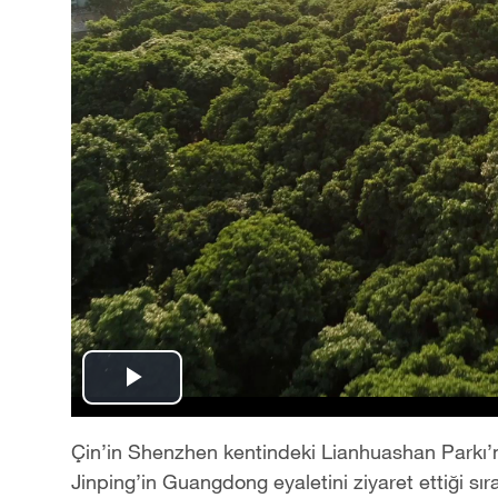
Play
Video
Çin’in Shenzhen kentindeki Lianhuashan Parkı’
Jinping’in Guangdong eyaletini ziyaret ettiği sıra