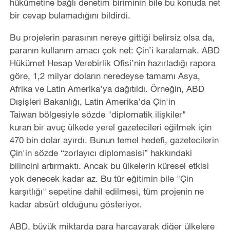
hükümetine bağlı denetim biriminin bile bu konuda net
bir cevap bulamadığını bildirdi.
Bu projelerin parasının nereye gittiği belirsiz olsa da,
paranın kullanım amacı çok net: Çin’i karalamak. ABD
Hükümet Hesap Verebirlik Ofisi’nin hazırladığı rapora
göre, 1,2 milyar doların neredeyse tamamı Asya,
Afrika ve Latin Amerika'ya dağıtıldı. Örneğin, ABD
Dışişleri Bakanlığı, Latin Amerika'da Çin'in
Taiwan bölgesiyle sözde "diplomatik ilişkiler"
kuran bir avuç ülkede yerel gazetecileri eğitmek için
470 bin dolar ayırdı. Bunun temel hedefi, gazetecilerin
Çin'in sözde “zorlayıcı diplomasisi” hakkındaki
bilincini artırmaktı. Ancak bu ülkelerin küresel etkisi
yok denecek kadar az. Bu tür eğitimin bile "Çin
karşıtlığı" sepetine dahil edilmesi, tüm projenin ne
kadar absürt olduğunu gösteriyor.
ABD, büyük miktarda para harcayarak diğer ülkelere