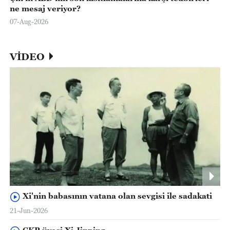
ne mesaj veriyor?
07-Aug-2026
VİDEO
Xi'nin babasının vatana olan sevgisi ile sadakati
21-Jun-2026
ÇKP üyesi Xi Jinping