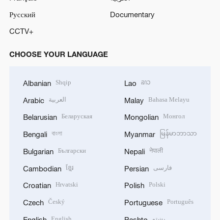
Русский
Documentary
CCTV+
CHOOSE YOUR LANGUAGE
Shqip
ລາວ
Albanian
Lao
العربية
Bahasa Melayu
Arabic
Malay
Беларуская
Монгол
Belarusian
Mongolian
বাংলা
မြန်မာဘာသာ
Bengali
Myanmar
Български
नेपाली
Bulgarian
Nepali
ខ្មែរ
فارسی
Cambodian
Persian
Hrvatski
Polski
Croatian
Polish
Český
Português
Czech
Portuguese
English
پښتو
English
Pashto