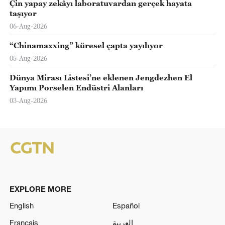
Çin yapay zekâyı laboratuvardan gerçek hayata
taşıyor
06-Aug-2026
“Chinamaxxing” küresel çapta yayılıyor
05-Aug-2026
Dünya Mirası Listesi’ne eklenen Jengdezhen El
Yapımı Porselen Endüstri Alanları
03-Aug-2026
EXPLORE MORE
English
Español
Français
العربية