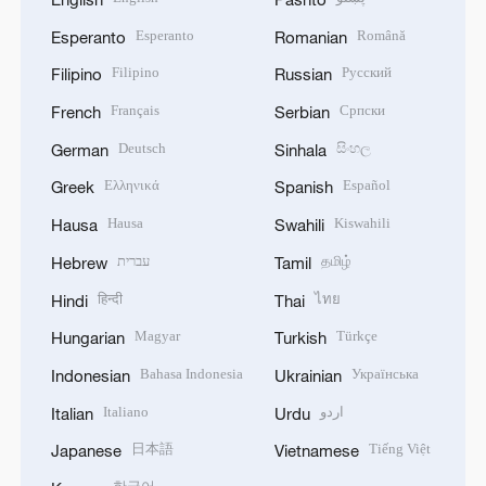
Esperanto
Română
Esperanto
Romanian
Filipino
Русский
Filipino
Russian
Français
Српски
French
Serbian
Deutsch
සිංහල
German
Sinhala
Ελληνικά
Español
Greek
Spanish
Hausa
Kiswahili
Hausa
Swahili
עברית
தமிழ்
Hebrew
Tamil
हिन्दी
ไทย
Hindi
Thai
Magyar
Türkçe
Hungarian
Turkish
Bahasa Indonesia
Українська
Indonesian
Ukrainian
Italiano
اردو
Italian
Urdu
日本語
Tiếng Việt
Japanese
Vietnamese