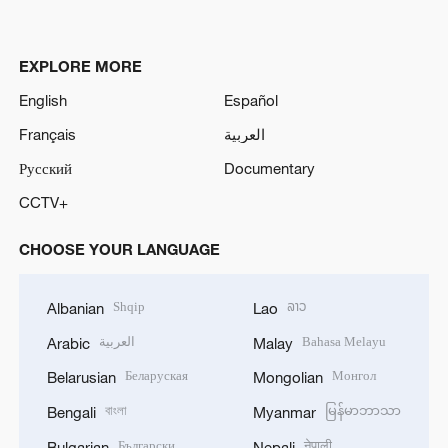
EXPLORE MORE
English
Español
Français
العربية
Русский
Documentary
CCTV+
CHOOSE YOUR LANGUAGE
Shqip
ລາວ
Albanian
Lao
العربية
Bahasa Melayu
Arabic
Malay
Беларуская
Монгол
Belarusian
Mongolian
বাংলা
မြန်မာဘာသာ
Bengali
Myanmar
Български
नेपाली
Bulgarian
Nepali