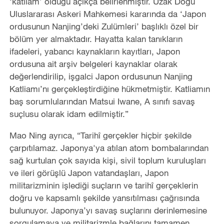
‘
katliam’
olduğu açıkça belirlenmiştir. Uzak Doğu
Uluslararası Askeri Mahkemesi kararında da
‘
Japon
ordusunun Nanjing
’
deki Zulümleri’
başlıklı özel bir
bölüm yer almaktadır. Hayatta kalan tanıkların
ifadeleri, yabancı kaynakların kayıtları, Japon
ordusuna ait arşiv belgeleri kaynaklar olarak
değerlendirilip, işgalci Japon ordusunun Nanjing
Katliamı’nı gerçekleştirdiğine hükmetmiştir. Katliamın
baş sorumlularından Matsui Iwane, A sınıfı savaş
suçlusu olarak idam edilmiştir.”
Mao Ning ayrıca,
“
Tarihî gerçekler hiçbir şekilde
çarpıtılamaz. Japonya'ya atılan atom bombalarından
sağ kurtulan çok sayıda kişi, sivil toplum kuruluşları
ve ileri görüşlü Japon vatandaşları, Japon
militarizminin işlediği suçların ve tarihî gerçeklerin
doğru ve kapsamlı şekilde yansıtılması çağrısında
bulunuyor. Japonya
’
yı savaş suçlarını derinlemesine
sorgulamaya ve militarizmle bağlarını tamamen