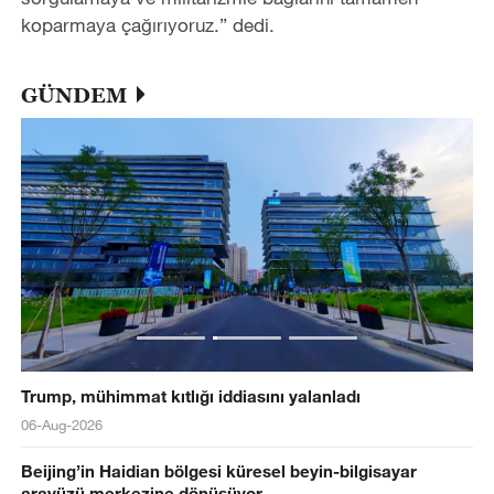
koparmaya çağırıyoruz.” dedi.
GÜNDEM
Trump, mühimmat kıtlığı iddiasını yalanladı
06-Aug-2026
Beijing’in Haidian bölgesi küresel beyin-bilgisayar
arayüzü merkezine dönüşüyor