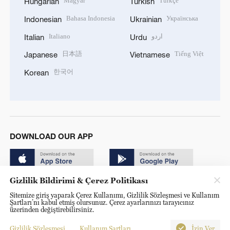
Magyar
Türkçe
Hungarian
Turkish
Bahasa Indonesia
Українська
Indonesian
Ukrainian
Italiano
اردو
Italian
Urdu
日本語
Tiếng Việt
Japanese
Vietnamese
한국어
Korean
DOWNLOAD OUR APP
Gizlilik Bildirimi & Çerez Politikası
Sitemize giriş yaparak Çerez Kullanımı, Gizlilik Sözleşmesi ve Kullanım
Şartları’nı kabul etmiş olursunuz. Çerez ayarlarınızı tarayıcınız
üzerinden değiştirebilirsiniz.
© China Radio International.CRI. All Rights Reserved. 16A
Shijingshan Road, Beijing, China. 100040
Gizlilik Sözleşmesi
Kullanım Şartları
İzin Ver