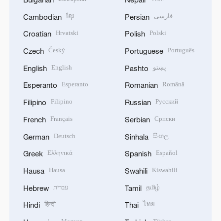
ខ្មែរ
فارسی
Cambodian
Persian
Hrvatski
Polski
Croatian
Polish
Český
Português
Czech
Portuguese
English
پښتو
English
Pashto
Esperanto
Română
Esperanto
Romanian
Filipino
Русский
Filipino
Russian
Français
Српски
French
Serbian
Deutsch
සිංහල
German
Sinhala
Ελληνικά
Español
Greek
Spanish
Hausa
Kiswahili
Hausa
Swahili
עברית
தமிழ்
Hebrew
Tamil
हिन्दी
ไทย
Hindi
Thai