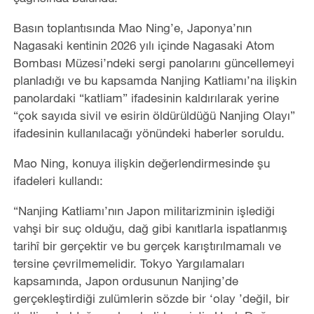
Basın toplantısında Mao Ning
’
e, Japonya
’
nın
Nagasaki kentinin 2026 yılı içinde Nagasaki Atom
Bombası Müzesi
’
ndeki sergi panolarını güncellemeyi
planladığı ve bu kapsamda Nanjing Katliamı’na ilişkin
panolardaki
“
katliam” ifadesinin kaldırılarak yerine
“çok sayıda sivil ve esirin öldürüldüğü Nanjing Olayı”
ifadesinin kullanılacağı yönündeki haberler soruldu.
Mao Ning, konuya ilişkin değerlendirmesinde şu
ifadeleri kullandı:
“
Nanjing Katliamı’nın Japon militarizminin işlediği
vahşi bir suç olduğu, dağ gibi kanıtlarla ispatlanmış
tarihî bir gerçektir ve bu gerçek karıştırılmamalı ve
tersine çevrilmemelidir. Tokyo Yargılamaları
kapsamında, Japon ordusunun Nanjing
’
de
gerçekleştirdiği zulümlerin sözde bir
‘
olay
’
değil, bir