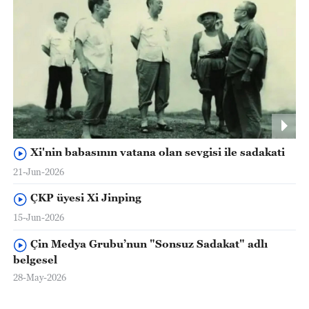
Xi'nin babasının vatana olan sevgisi ile sadakati
21-Jun-2026
ÇKP üyesi Xi Jinping
15-Jun-2026
Çin Medya Grubu’nun "Sonsuz Sadakat" adlı
belgesel
28-May-2026