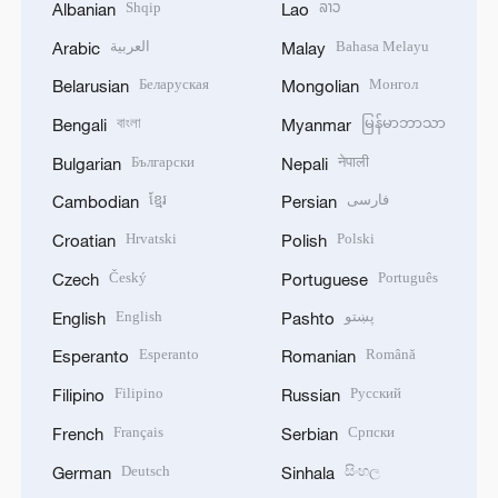
Shqip
ລາວ
Albanian
Lao
العربية
Bahasa Melayu
Arabic
Malay
Беларуская
Монгол
Belarusian
Mongolian
বাংলা
မြန်မာဘာသာ
Bengali
Myanmar
Български
नेपाली
Bulgarian
Nepali
ខ្មែរ
فارسی
Cambodian
Persian
Hrvatski
Polski
Croatian
Polish
Český
Português
Czech
Portuguese
English
پښتو
English
Pashto
Esperanto
Română
Esperanto
Romanian
Filipino
Русский
Filipino
Russian
Français
Српски
French
Serbian
Deutsch
සිංහල
German
Sinhala