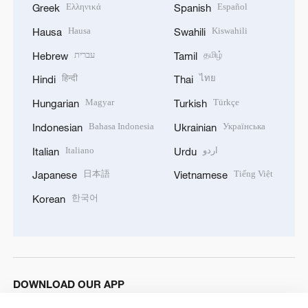
Ελληνικά
Español
Greek
Spanish
Hausa
Kiswahili
Hausa
Swahili
עברית
தமிழ்
Hebrew
Tamil
हिन्दी
ไทย
Hindi
Thai
Magyar
Türkçe
Hungarian
Turkish
Bahasa Indonesia
Українська
Indonesian
Ukrainian
Italiano
اردو
Italian
Urdu
日本語
Tiếng Việt
Japanese
Vietnamese
한국어
Korean
DOWNLOAD OUR APP