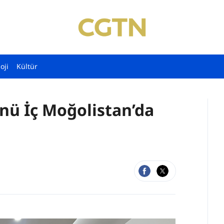
oji
Kültür
nü İç Moğolistan’da