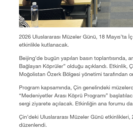
2026 Uluslararas
ı
M
ü
zeler G
ü
n
ü
, 18 May
ı
s
’
ta
İ
etkinlikle kutlanacak.
Beijing
’
de bug
ü
n yap
ı
lan bas
ı
n toplant
ı
s
ı
nda, a
Ba
ğ
layan K
ö
pr
ü
ler
”
oldu
ğ
u a
çı
kland
ı
. Etkinlik,
Ç
Mo
ğ
olistan
Ö
zerk B
ö
lgesi y
ö
netimi
taraf
ı
ndan or
Program kapsam
ı
nda,
Ç
in genelindeki m
ü
zeler
“
Medeniyetler Aras
ı
K
ö
pr
ü
Program
ı”
ba
ş
lat
ı
la
sergi
ziyarete a
çı
lacak. Etkinli
ğ
in ana forumu da
Ç
in
’
deki Uluslararas
ı
M
ü
zeler G
ü
n
ü
etkinlikleri,
d
ü
zenlendi.