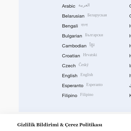
Arabic
العربية
Belarusian
Беларуская
Bengali
বাংলা
Bulgarian
Български
Cambodian
ខ្មែរ
Croatian
Hrvatski
Czech
Český
English
English
Esperanto
Esperanto
Filipino
Filipino
Gizlilik Bildirimi & Çerez Politikası