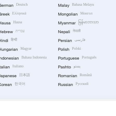
German
Deutsch
Malay
Bahasa Melayu
Greek
Ελληνικά
Mongolian
Монгол
Hausa
Hausa
Myanmar
မြန်မာဘာသာ
Hebrew
עברית
Nepali
नेपाली
Hindi
हिन्दी
Persian
فارسی
Hungarian
Magyar
Polish
Polski
Indonesian
Bahasa Indonesia
Portuguese
Português
Italian
Italiano
Pashto
پښتو
Japanese
日本語
Romanian
Română
Korean
한국어
Russian
Русский