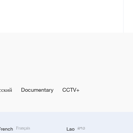
сский
Documentary
CCTV+
French
Français
Lao
ລາວ