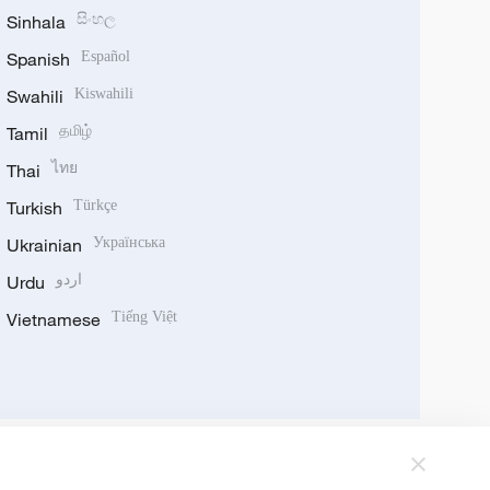
Sinhala
සිංහල
Spanish
Español
Swahili
Kiswahili
Tamil
தமிழ்
Thai
ไทย
Turkish
Türkçe
Ukrainian
Українська
Urdu
اردو
Vietnamese
Tiếng Việt