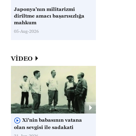
Japonya’nın militarizmi
diriltme amacı başarısızlığa
mahkum
05-Aug-2026
VİDEO
Xi'nin babasının vatana
olan sevgisi ile sadakati
21-Jun-2026