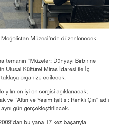
ç
Mo
ğ
olistan M
ü
zesi
’
nde d
ü
zenlenecek
na teman
ı
n
“
M
ü
zeler: D
ü
nyay
ı
Birbirine
in Ulusal K
ü
lt
ü
rel Miras
İ
daresi ile
İç
takla
ş
a organize edilecek.
de y
ı
l
ı
n en iyi on sergisi a
çı
klanacak;
cak ve
“
Alt
ı
n ve Ye
ş
im I
şı
lt
ı
s
ı
: Renkli
Ç
in
”
adl
ı
 ayn
ı
g
ü
n ger
ç
ekle
ş
tirilecek.
 2009
’
dan bu yana 17 kez ba
ş
ar
ı
yla