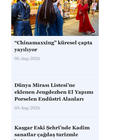
“Chinamaxxing” küresel çapta
yayılıyor
05-Aug-2026
Dünya Mirası Listesi’ne
eklenen Jengdezhen El Yapımı
Porselen Endüstri Alanları
03-Aug-2026
Kaşgar Eski Şehri’nde Kadim
sanatlar çağdaş turizmle