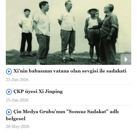
Xi'nin babasının vatana olan sevgisi ile sadakati
21-Jun-2026
ÇKP üyesi Xi Jinping
15-Jun-2026
Çin Medya Grubu’nun "Sonsuz Sadakat" adlı
belgesel
28-May-2026