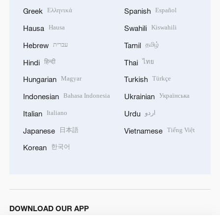
Ελληνικά
Español
Greek
Spanish
Hausa
Kiswahili
Hausa
Swahili
עברית
தமிழ்
Hebrew
Tamil
हिन्दी
ไทย
Hindi
Thai
Magyar
Türkçe
Hungarian
Turkish
Bahasa Indonesia
Українська
Indonesian
Ukrainian
Italiano
اردو
Italian
Urdu
日本語
Tiếng Việt
Japanese
Vietnamese
한국어
Korean
DOWNLOAD OUR APP