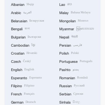
Shqip
ລາວ
Albanian
Lao
العربية
Bahasa Melayu
Arabic
Malay
Беларуская
Монгол
Belarusian
Mongolian
বাংলা
မြန်မာဘာသာ
Bengali
Myanmar
Български
नेपाली
Bulgarian
Nepali
ខ្មែរ
فارسی
Cambodian
Persian
Hrvatski
Polski
Croatian
Polish
Český
Português
Czech
Portuguese
English
پښتو
English
Pashto
Esperanto
Română
Esperanto
Romanian
Filipino
Русский
Filipino
Russian
Français
Српски
French
Serbian
Deutsch
සිංහල
German
Sinhala