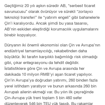
Geçtiğimiz 20 yılı aşkın süredir AB, “serbest ticaret
savunucusu” olarak övünüyor ve sürekli “zorlayıcı
teknoloji transferi” ile “yatırım engeli” gibi bahanelerle
Çin’i karalıyordu. Ancak şimdi bu yasa tasarısı,
AB’nin eskiden eleştirdiği korumacılık uygulamalarını
birebir kopyalıyor.
Dünyanın iki önemli ekonomisi olan Çin ve Avrupa’nın
endüstriyel tamamlayıcılığı, rekabetinden daha
büyüktür. İki tarafın karşılıklı bağımlılığı risk olmadığı
gibi, çıkar entegrasyonu da tehdit değildir.
İstatistiklere göre Çin ve Avrupa arasında her
dakikada 10 milyon RMB’yi aşan ticaret yapılıyor.
Çin’in Avrupa’ya doğrudan yatırımı, 260 binden fazla
yerel istihdam yaratıyor ve bunun arkasında 260 bin
Avrupalı ailenin ekmeği var. Bu yılın ilk çeyreğinde
Çin-Avrupa yük treni toplam 5 bin 460 sefer
düzenleyerek 546 bin TEU yük taşıdı. Bu rakamlar