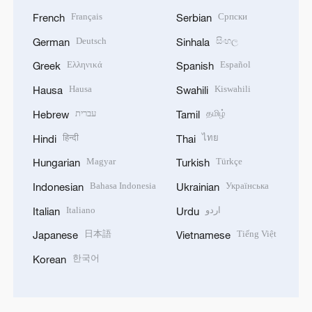
Français
Српски
French
Serbian
Deutsch
සිංහල
German
Sinhala
Ελληνικά
Español
Greek
Spanish
Hausa
Kiswahili
Hausa
Swahili
עברית
தமிழ்
Hebrew
Tamil
हिन्दी
ไทย
Hindi
Thai
Magyar
Türkçe
Hungarian
Turkish
Bahasa Indonesia
Українська
Indonesian
Ukrainian
Italiano
اردو
Italian
Urdu
日本語
Tiếng Việt
Japanese
Vietnamese
한국어
Korean