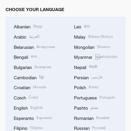
CHOOSE YOUR LANGUAGE
Shqip
ລາວ
Albanian
Lao
العربية
Bahasa Melayu
Arabic
Malay
Беларуская
Монгол
Belarusian
Mongolian
বাংলা
မြန်မာဘာသာ
Bengali
Myanmar
Български
नेपाली
Bulgarian
Nepali
ខ្មែរ
فارسی
Cambodian
Persian
Hrvatski
Polski
Croatian
Polish
Český
Português
Czech
Portuguese
English
پښتو
English
Pashto
Esperanto
Română
Esperanto
Romanian
Filipino
Русский
Filipino
Russian