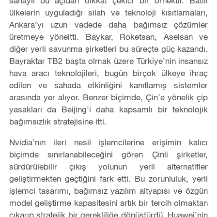
sanayii bu açıdan dikkat çekici bir örnektir. Batılı
ülkelerin uyguladığı silah ve teknoloji kısıtlamaları,
Ankara’yı uzun vadede daha bağımsız çözümler
üretmeye yöneltti. Baykar, Roketsan, Aselsan ve
diğer yerli savunma şirketleri bu süreçte güç kazandı.
Bayraktar TB2 başta olmak üzere Türkiye’nin insansız
hava aracı teknolojileri, bugün birçok ülkeye ihraç
edilen ve sahada etkinliğini kanıtlamış sistemler
arasında yer alıyor. Benzer biçimde, Çin’e yönelik çip
yasakları da Beijing’i daha kapsamlı bir teknolojik
bağımsızlık stratejisine itti.
Nvidia’nın ileri nesil işlemcilerine erişimin kalıcı
biçimde sınırlanabileceğini gören Çinli şirketler,
sürdürülebilir çıkış yolunun yerli alternatifler
geliştirmekten geçtiğini fark etti. Bu zorunluluk, yerli
işlemci tasarımı, bağımsız yazılım altyapısı ve özgün
model geliştirme kapasitesini artık bir tercih olmaktan
çıkarıp stratejik bir gerekliliğe dönüştürdü. Huawei’nin