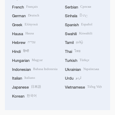
Français
Српски
French
Serbian
Deutsch
සිංහල
German
Sinhala
Ελληνικά
Español
Greek
Spanish
Hausa
Kiswahili
Hausa
Swahili
עברית
தமிழ்
Hebrew
Tamil
हिन्दी
ไทย
Hindi
Thai
Magyar
Türkçe
Hungarian
Turkish
Bahasa Indonesia
Українська
Indonesian
Ukrainian
Italiano
اردو
Italian
Urdu
日本語
Tiếng Việt
Japanese
Vietnamese
한국어
Korean