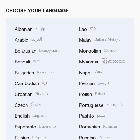
CHOOSE YOUR LANGUAGE
Shqip
ລາວ
Albanian
Lao
العربية
Bahasa Melayu
Arabic
Malay
Беларуская
Монгол
Belarusian
Mongolian
বাংলা
မြန်မာဘာသာ
Bengali
Myanmar
Български
नेपाली
Bulgarian
Nepali
ខ្មែរ
فارسی
Cambodian
Persian
Hrvatski
Polski
Croatian
Polish
Český
Português
Czech
Portuguese
English
پښتو
English
Pashto
Esperanto
Română
Esperanto
Romanian
Filipino
Русский
Filipino
Russian