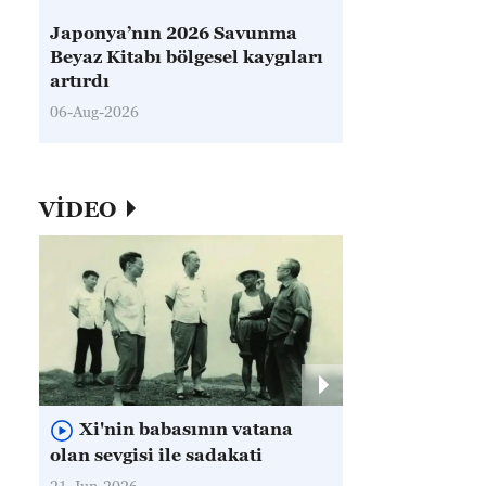
Japonya’nın 2026 Savunma
Beyaz Kitabı bölgesel kaygıları
artırdı
06-Aug-2026
VİDEO
Xi'nin babasının vatana
olan sevgisi ile sadakati
21-Jun-2026