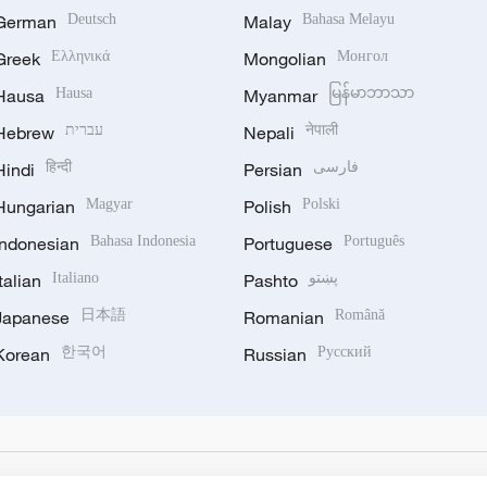
German
Deutsch
Malay
Bahasa Melayu
Greek
Ελληνικά
Mongolian
Монгол
Hausa
Hausa
Myanmar
မြန်မာဘာသာ
Hebrew
עברית
Nepali
नेपाली
Hindi
हिन्दी
Persian
فارسی
Hungarian
Magyar
Polish
Polski
Indonesian
Bahasa Indonesia
Portuguese
Português
Italian
Italiano
Pashto
پښتو
Japanese
日本語
Romanian
Română
Korean
한국어
Russian
Русский