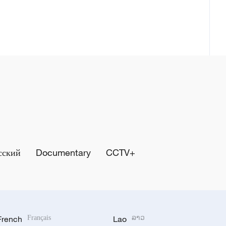
сский
Documentary
CCTV+
French
Français
Lao
ລາວ