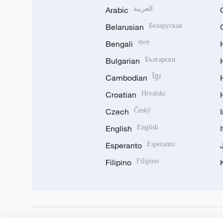
Arabic
العربية
Belarusian
Беларуская
Bengali
বাংলা
Bulgarian
Български
Cambodian
ខ្មែរ
Croatian
Hrvatski
Czech
Český
English
English
Esperanto
Esperanto
Filipino
Filipino