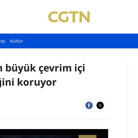
oji
Kültür
n büyük çevrim içi
ğini koruyor