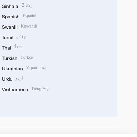
Sinhala
සිංහල
Spanish
Español
Swahili
Kiswahili
Tamil
தமிழ்
Thai
ไทย
Turkish
Türkçe
Ukrainian
Українська
Urdu
اردو
Vietnamese
Tiếng Việt