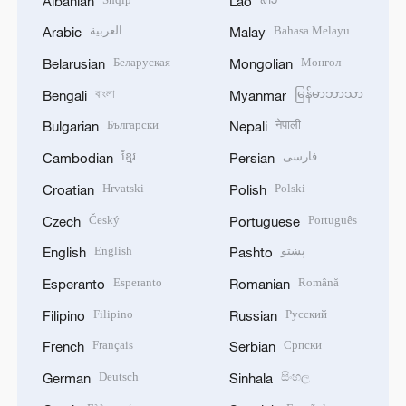
Albanian
Lao
العربية
Bahasa Melayu
Arabic
Malay
Беларуская
Монгол
Belarusian
Mongolian
বাংলা
မြန်မာဘာသာ
Bengali
Myanmar
Български
नेपाली
Bulgarian
Nepali
ខ្មែរ
فارسی
Cambodian
Persian
Hrvatski
Polski
Croatian
Polish
Český
Português
Czech
Portuguese
English
پښتو
English
Pashto
Esperanto
Română
Esperanto
Romanian
Filipino
Русский
Filipino
Russian
Français
Српски
French
Serbian
Deutsch
සිංහල
German
Sinhala