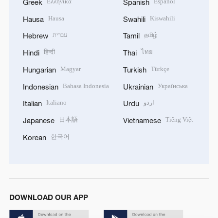
Ελληνικά
Español
Greek
Spanish
Hausa
Kiswahili
Hausa
Swahili
עברית
தமிழ்
Hebrew
Tamil
हिन्दी
ไทย
Hindi
Thai
Magyar
Türkçe
Hungarian
Turkish
Bahasa Indonesia
Українська
Indonesian
Ukrainian
Italiano
اردو
Italian
Urdu
日本語
Tiếng Việt
Japanese
Vietnamese
한국어
Korean
DOWNLOAD OUR APP