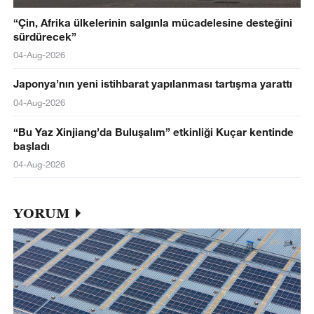
“Çin, Afrika ülkelerinin salgınla mücadelesine desteğini
sürdürecek”
04-Aug-2026
Japonya’nın yeni istihbarat yapılanması tartışma yarattı
04-Aug-2026
“Bu Yaz Xinjiang’da Buluşalım” etkinliği Kuçar kentinde
başladı
04-Aug-2026
YORUM