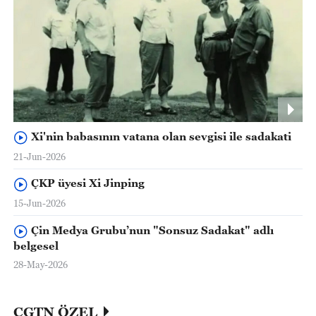
Xi'nin babasının vatana olan sevgisi ile sadakati
21-Jun-2026
ÇKP üyesi Xi Jinping
15-Jun-2026
Çin Medya Grubu’nun "Sonsuz Sadakat" adlı
belgesel
28-May-2026
CGTN ÖZEL