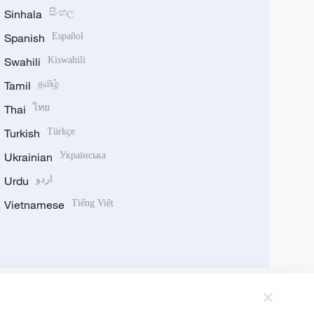
Sinhala
සිංහල
Spanish
Español
Swahili
Kiswahili
Tamil
தமிழ்
Thai
ไทย
Turkish
Türkçe
Ukrainian
Українська
Urdu
اردو
Vietnamese
Tiếng Việt