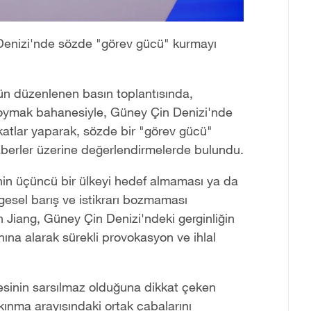
 Denizi'nde sözde "görev gücü" kurmayı
ün düzenlenen basın toplantısında,
şı koymak bahanesiyle, Güney Çin Denizi'nde
bikatlar yaparak, sözde bir "görev gücü"
aberler üzerine değerlendirmelerde bulundu.
inin üçüncü bir ülkeyi hedef almaması ya da
gesel barış ve istikrarı bozmaması
n Jiang, Güney Çin Denizi'ndeki gerginliğin
anına alarak sürekli provokasyon ve ihlal
desinin sarsılmaz olduğuna dikkat çeken
lkınma arayışındaki ortak çabalarını