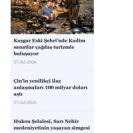
Kaşgar Eski Şehri’nde Kadim
sanatlar çağdaş turizmle
buluşuyor
27-Jul-2026
Çin’in yenilikçi ilaç
anlaşmaları 100 milyar doları
aştı
27-Jul-2026
Hukou Şelalesi, Sarı Nehir
medeniyetinin yaşayan simgesi