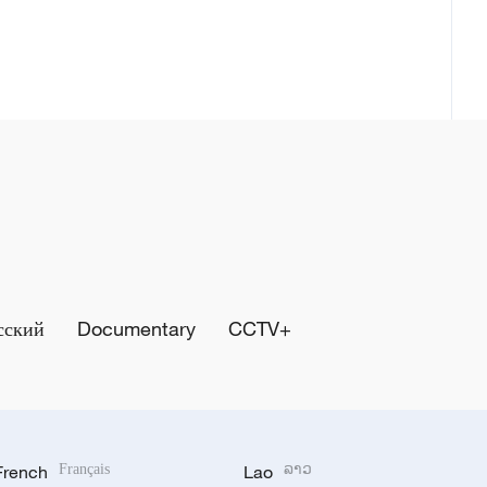
сский
Documentary
CCTV+
French
Français
Lao
ລາວ