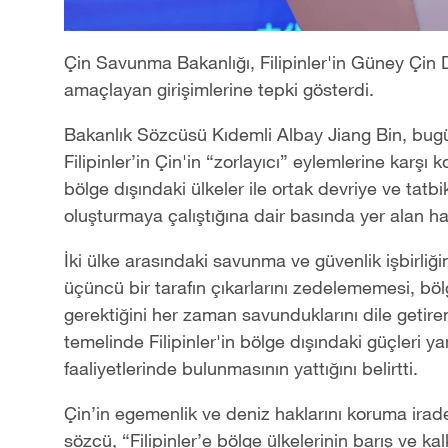
Çin Savunma Bakanlığı, Filipinler'in Güney Çin
amaçlayan girişimlerine tepki gösterdi.
Bakanlık Sözcüsü Kıdemli Albay Jiang Bin, bug
Filipinler’in Çin'in “zorlayıcı” eylemlerine kar
bölge dışındaki ülkeler ile ortak devriye ve tat
oluşturmaya çalıştığına dair basında yer alan h
İki ülke arasındaki savunma ve güvenlik işbirliğ
üçüncü bir tarafın çıkarlarını zedelememesi, böl
gerektiğini her zaman savunduklarını dile getire
temelinde Filipinler'in bölge dışındaki güçleri y
faaliyetlerinde bulunmasının yattığını belirtti.
Çin’in egemenlik ve deniz haklarını koruma ira
sözcü, “Filipinler’e bölge ülkelerinin barış ve ka