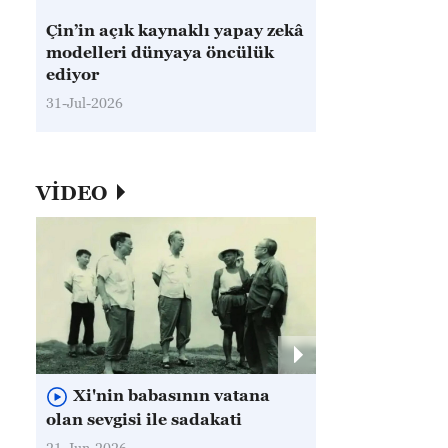
Çin’in açık kaynaklı yapay zekâ
modelleri dünyaya öncülük
ediyor
31-Jul-2026
VİDEO
Xi'nin babasının vatana
olan sevgisi ile sadakati
21-Jun-2026