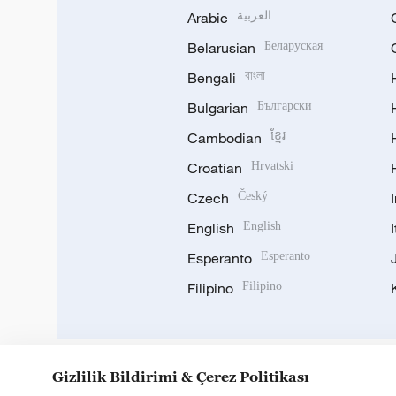
Arabic
العربية
Belarusian
Беларуская
Bengali
বাংলা
Bulgarian
Български
Cambodian
ខ្មែរ
Croatian
Hrvatski
Czech
Český
English
English
Esperanto
Esperanto
Filipino
Filipino
Gizlilik Bildirimi & Çerez Politikası