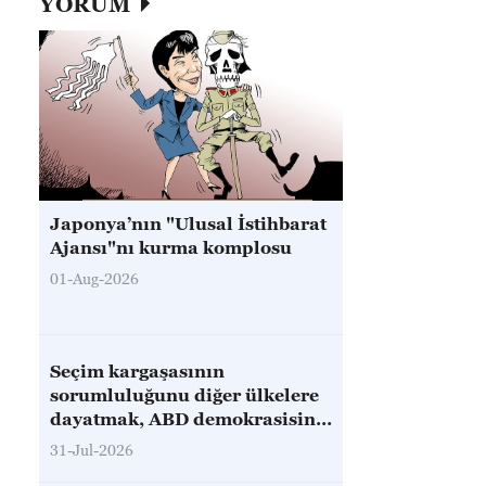
YORUM
Japonya’nın "Ulusal İstihbarat
Ajansı"nı kurma komplosu
01-Aug-2026
Seçim kargaşasının
sorumluluğunu diğer ülkelere
dayatmak, ABD demokrasisini
kurtaramaz
31-Jul-2026