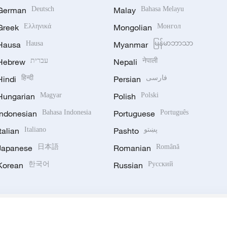
German
Deutsch
Malay
Bahasa Melayu
Greek
Ελληνικά
Mongolian
Монгол
Hausa
Hausa
Myanmar
မြန်မာဘာသာ
Hebrew
עברית
Nepali
नेपाली
Hindi
हिन्दी
Persian
فارسی
Hungarian
Magyar
Polish
Polski
Indonesian
Bahasa Indonesia
Portuguese
Português
Italian
Italiano
Pashto
پښتو
Japanese
日本語
Romanian
Română
Korean
한국어
Russian
Русский