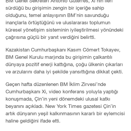
BM Genel Sekreteri Antonio Guterres, Xi’nin ileri
sürdüğü bu girişimin zengin bir içeriğe sahip
olduğunu, temel anlayışının BM’nin savunduğu
inançlarla örtüştüğünü ve uluslararası toplumun
küresel yönetişim sisteminin iyileştirilmesi yönündeki
çağrısına güçlü bir yanıt verdiğini belirtti.
Kazakistan Cumhurbaşkanı Kasım Cömert Tokayev,
BM Genel Kurulu marjında bu girişimin çalkantılı
dünyaya pozitif enerji kattığına, çoğu ülkenin çıkarları
ve arzularını daha iyi şekilde yansıttığına dikkat çekti.
Geçen hafta düzenlenen BM İklim Zirvesi’nde
Cumhurbaşkanı Xi, video konferans yoluyla yaptığı
konuşmada, Çin’in yeni dönemdeki ulusal katkı
beyanını açıkladı. New York Times gazetesi Çin’in
artık dünyanın yeşil kalkınmasının kararlı bir eylemcisi
haline geldiğini ifade etti.