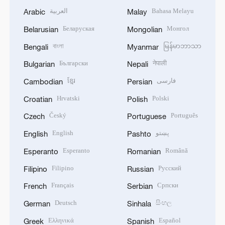
العربية
Bahasa Melayu
Arabic
Malay
Беларуская
Монгол
Belarusian
Mongolian
বাংলা
မြန်မာဘာသာ
Bengali
Myanmar
Български
नेपाली
Bulgarian
Nepali
ខ្មែរ
فارسی
Cambodian
Persian
Hrvatski
Polski
Croatian
Polish
Český
Português
Czech
Portuguese
English
پښتو
English
Pashto
Esperanto
Română
Esperanto
Romanian
Filipino
Русский
Filipino
Russian
Français
Српски
French
Serbian
Deutsch
සිංහල
German
Sinhala
Ελληνικά
Español
Greek
Spanish