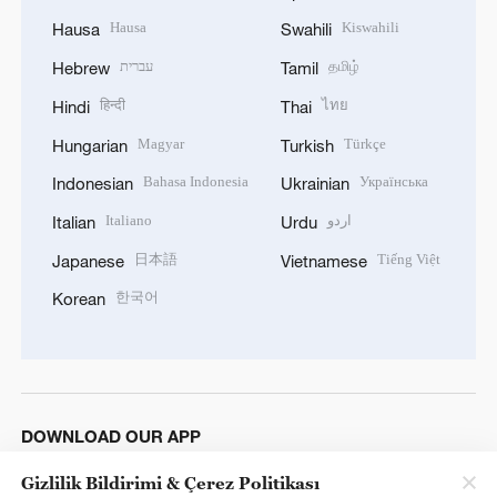
Hausa
Kiswahili
Hausa
Swahili
עברית
தமிழ்
Hebrew
Tamil
हिन्दी
ไทย
Hindi
Thai
Magyar
Türkçe
Hungarian
Turkish
Bahasa Indonesia
Українська
Indonesian
Ukrainian
Italiano
اردو
Italian
Urdu
日本語
Tiếng Việt
Japanese
Vietnamese
한국어
Korean
DOWNLOAD OUR APP
Gizlilik Bildirimi & Çerez Politikası