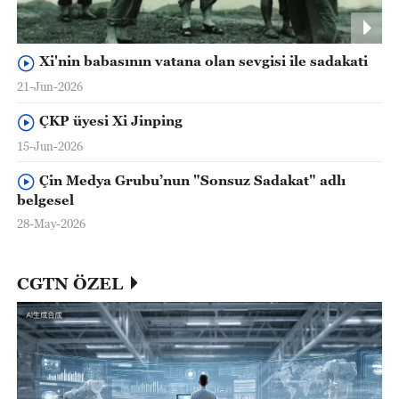
Xi'nin babasının vatana olan sevgisi ile sadakati
21-Jun-2026
ÇKP üyesi Xi Jinping
15-Jun-2026
Çin Medya Grubu’nun "Sonsuz Sadakat" adlı
belgesel
28-May-2026
CGTN ÖZEL