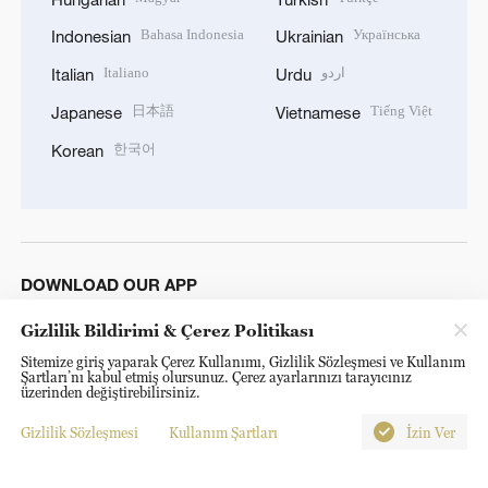
Bahasa Indonesia
Українська
Indonesian
Ukrainian
Italiano
اردو
Italian
Urdu
日本語
Tiếng Việt
Japanese
Vietnamese
한국어
Korean
DOWNLOAD OUR APP
Gizlilik Bildirimi & Çerez Politikası
Sitemize giriş yaparak Çerez Kullanımı, Gizlilik Sözleşmesi ve Kullanım
Şartları’nı kabul etmiş olursunuz. Çerez ayarlarınızı tarayıcınız
üzerinden değiştirebilirsiniz.
Gizlilik Sözleşmesi
Kullanım Şartları
İzin Ver
© China Radio International.CRI. All Rights Reserved. 16A
Shijingshan Road, Beijing, China. 100040