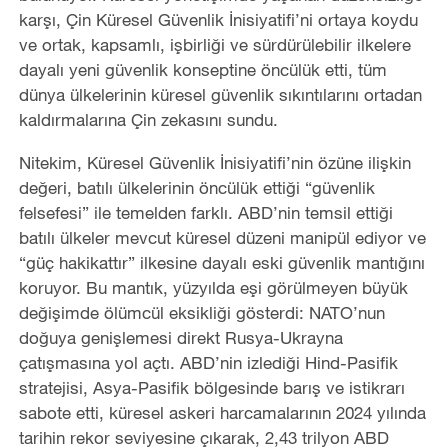
karşı, Çin Küresel Güvenlik İnisiyatifi’ni ortaya koydu
ve ortak, kapsamlı, işbirliği ve sürdürülebilir ilkelere
dayalı yeni güvenlik konseptine öncülük etti, tüm
dünya ülkelerinin küresel güvenlik sıkıntılarını ortadan
kaldırmalarına Çin zekasını sundu.
Nitekim, Küresel Güvenlik İnisiyatifi’nin özüne ilişkin
değeri, batılı ülkelerinin öncülük ettiği “güvenlik
felsefesi” ile temelden farklı. ABD’nin temsil ettiği
batılı ülkeler mevcut küresel düzeni manipül ediyor ve
“güç hakikattır” ilkesine dayalı eski güvenlik mantığını
koruyor. Bu mantık, yüzyılda eşi görülmeyen büyük
değişimde ölümcül eksikliği gösterdi: NATO’nun
doğuya genişlemesi direkt Rusya-Ukrayna
çatışmasına yol açtı. ABD’nin izlediği Hind-Pasifik
stratejisi, Asya-Pasifik bölgesinde barış ve istikrarı
sabote etti, küresel askeri harcamalarının 2024 yılında
tarihin rekor seviyesine çıkarak, 2,43 trilyon ABD