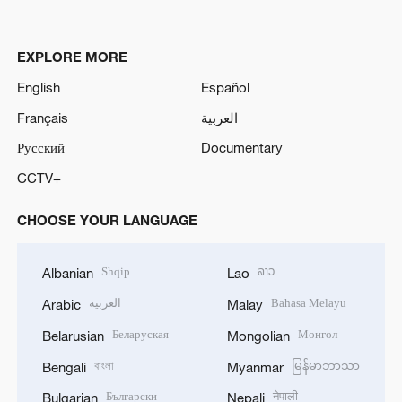
EXPLORE MORE
English
Español
Français
العربية
Русский
Documentary
CCTV+
CHOOSE YOUR LANGUAGE
Shqip
ລາວ
Albanian
Lao
العربية
Bahasa Melayu
Arabic
Malay
Беларуская
Монгол
Belarusian
Mongolian
বাংলা
မြန်မာဘာသာ
Bengali
Myanmar
Български
नेपाली
Bulgarian
Nepali