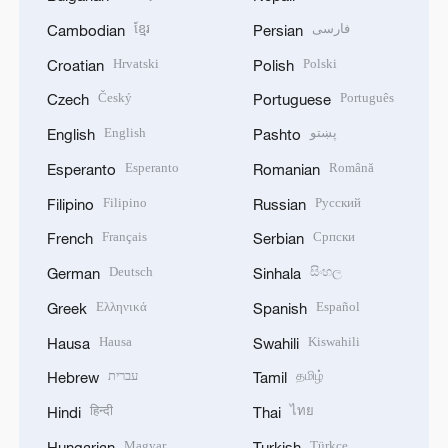
ខ្មែរ
فارسی
Cambodian
Persian
Hrvatski
Polski
Croatian
Polish
Český
Português
Czech
Portuguese
English
پښتو
English
Pashto
Esperanto
Română
Esperanto
Romanian
Filipino
Русский
Filipino
Russian
Français
Српски
French
Serbian
Deutsch
සිංහල
German
Sinhala
Ελληνικά
Español
Greek
Spanish
Hausa
Kiswahili
Hausa
Swahili
עברית
தமிழ்
Hebrew
Tamil
हिन्दी
ไทย
Hindi
Thai
Magyar
Türkçe
Hungarian
Turkish